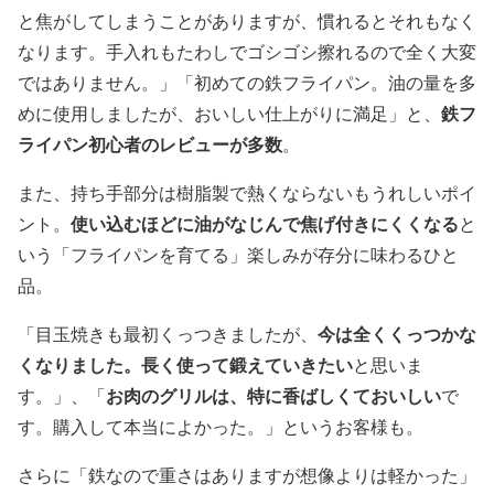
と焦がしてしまうことがありますが、慣れるとそれもなく
なります。手入れもたわしでゴシゴシ擦れるので全く大変
ではありません。」「初めての鉄フライパン。油の量を多
鉄フ
めに使用しましたが、おいしい仕上がりに満足」と、
ライパン初心者のレビューが多数
。
また、持ち手部分は樹脂製で熱くならないもうれしいポイ
使い込むほどに油がなじんで焦げ付きにくくなる
ント。
と
いう「フライパンを育てる」楽しみが存分に味わるひと
品。
今は全くくっつかな
「目玉焼きも最初くっつきましたが、
くなりました。長く使って鍛えていきたい
と思いま
お肉のグリルは、特に香ばしくておいしい
す。」、「
で
す。購入して本当によかった。」というお客様も。
さらに「鉄なので重さはありますが想像よりは軽かった」