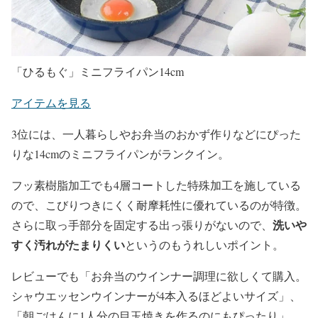
「ひるもぐ」ミニフライパン14cm
アイテムを見る
3位には、一人暮らしやお弁当のおかず作りなどにぴった
りな14cmのミニフライパンがランクイン。
フッ素樹脂加工でも4層コートした特殊加工を施している
ので、こびりつきにくく耐摩耗性に優れているのが特徴。
洗いや
さらに取っ手部分を固定する出っ張りがないので、
すく汚れがたまりくい
というのもうれしいポイント。
レビューでも「お弁当のウインナー調理に欲しくて購入。
シャウエッセンウインナーが4本入るほどよいサイズ」、
「朝ごはんに1人分の目玉焼きを作るのにもぴったり」