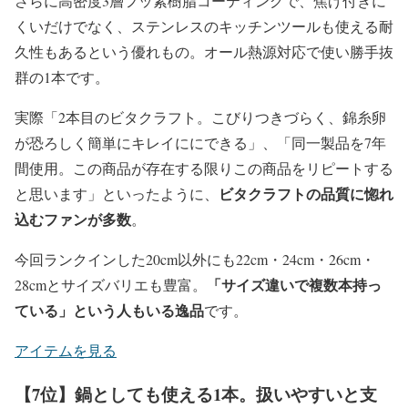
さらに高密度3層フッ素樹脂コーティングで、焦げ付きに
くいだけでなく、ステンレスのキッチンツールも使える耐
久性もあるという優れもの。オール熱源対応で使い勝手抜
群の1本です。
実際「2本目のビタクラフト。こびりつきづらく、錦糸卵
が恐ろしく簡単にキレイににできる」、「同一製品を7年
間使用。この商品が存在する限りこの商品をリピートする
ビタクラフトの品質に惚れ
と思います」といったように、
込むファンが多数
。
今回ランクインした20cm以外にも22cm・24cm・26cm・
「サイズ違いで複数本持っ
28cmとサイズバリエも豊富。
ている」という人もいる逸品
です。
アイテムを見る
【7位】鍋としても使える1本。扱いやすいと支