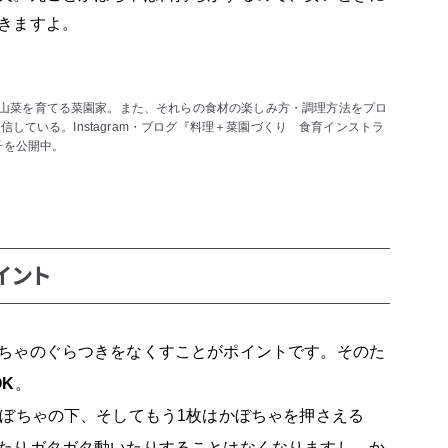
きますよ。
山菜を育てる菜園家。また、それらの食材の楽しみ方・調理方法をプロ
発信している。Instagram・ブログ『料理＋菜園づくり 食育インストラ
子を公開中。
イント
ちゃのぐらつきをなくすことがポイントです。そのた
K
。
かぼちゃの下、そしてもう1枚はかぼちゃを押さえる
たりガタガタ動いたりすることはなくなりますし、か