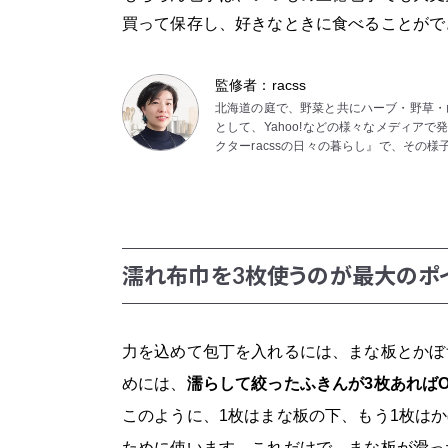
買って保存し、好きなときに食べることがで
監修者：racss
北海道の庭で、野菜と共にハーブ・野草・
として、Yahoo!などの様々なメディアで
クターracssの日々の暮らし』で、その様
濡れ布巾を3枚使うのが最大のポ
力を込めて包丁を入れるには、まな板とかぼ
めには、
濡らして絞ったふきんが3枚あればO
このように、1枚はまな板の下、もう1枚は
ために使います。これだけで、まな板が滑っ