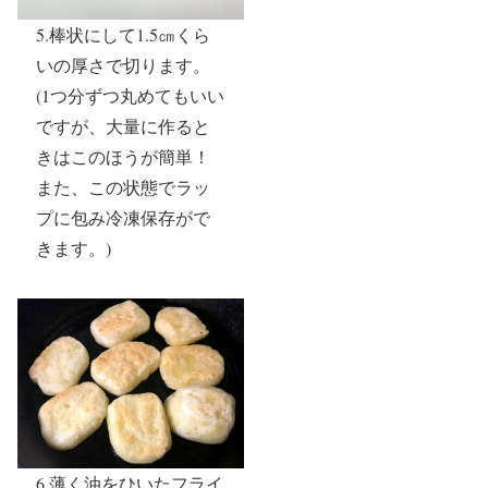
5.棒状にして1.5㎝くら
いの厚さで切ります。
(1つ分ずつ丸めてもいい
ですが、大量に作ると
きはこのほうが簡単！
また、この状態でラッ
プに包み冷凍保存がで
きます。)
6.薄く油をひいたフライ