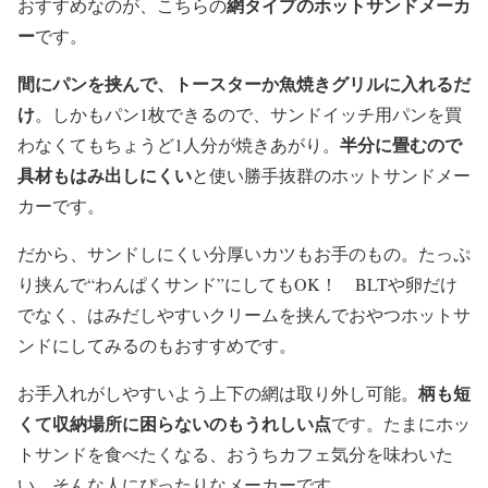
網タイプのホットサンドメーカ
おすすめなのが、こちらの
ー
です。
間にパンを挟んで、トースターか魚焼きグリルに入れるだ
け
。しかもパン1枚できるので、サンドイッチ用パンを買
半分に畳むので
わなくてもちょうど1人分が焼きあがり。
具材もはみ出しにくい
と使い勝手抜群のホットサンドメー
カーです。
だから、サンドしにくい分厚いカツもお手のもの。たっぷ
り挟んで“わんぱくサンド”にしてもOK！ BLTや卵だけ
でなく、はみだしやすいクリームを挟んでおやつホットサ
ンドにしてみるのもおすすめです。
柄も短
お手入れがしやすいよう上下の網は取り外し可能。
くて収納場所に困らないのもうれしい点
です。たまにホッ
トサンドを食べたくなる、おうちカフェ気分を味わいた
い、そんな人にぴったりなメーカーです。