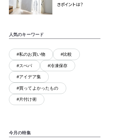
きポイントは？
人気のキーワード
#私のお買い物
#比較
#スぺパ
#冷凍保存
#アイデア集
#買ってよかったもの
#片付け術
今月の特集