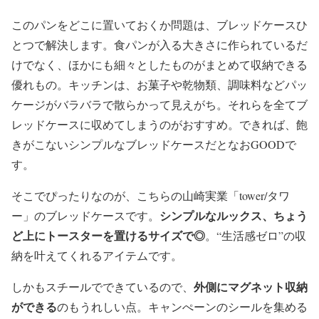
このパンをどこに置いておくか問題は、ブレッドケースひ
とつで解決します。食パンが入る大きさに作られているだ
けでなく、ほかにも細々としたものがまとめて収納できる
優れもの。キッチンは、お菓子や乾物類、調味料などパッ
ケージがバラバラで散らかって見えがち。それらを全てブ
レッドケースに収めてしまうのがおすすめ。できれば、飽
きがこないシンプルなブレッドケースだとなおGOODで
す。
そこでぴったりなのが、こちらの山崎実業「tower/タワ
シンプルなルックス、ちょう
ー」のブレッドケースです。
ど上にトースターを置けるサイズで◎
。“生活感ゼロ”の収
納を叶えてくれるアイテムです。
外側にマグネット収納
しかもスチールでできているので、
ができる
のもうれしい点。キャンぺーンのシールを集める