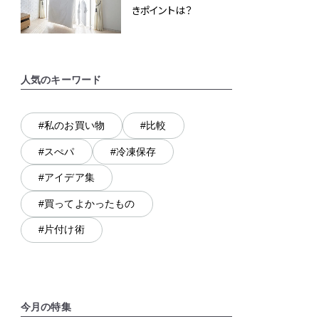
きポイントは？
人気のキーワード
#私のお買い物
#比較
#スぺパ
#冷凍保存
#アイデア集
#買ってよかったもの
#片付け術
今月の特集