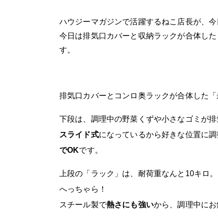
ハウジーマガジンで活躍するねこ店長が、今
今日は排気口カバーと収納ラックが合体した
す。
排気口カバーとコンロ奥ラックが合体した「
下段は、調理中の野菜くずや小さなゴミが排
スライド式
になっているから好きな位置に調
でOK
です。
上段の「ラック」は、耐荷重なんと10キロ
へっちゃら！
スチール製で
熱さにも強い
から、調理中にお