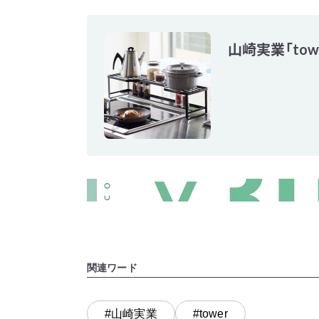
山崎実業「to
関連ワード
#山崎実業
#tower