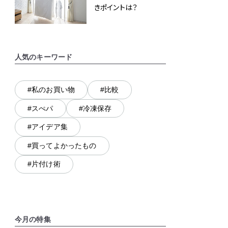
きポイントは？
人気のキーワード
#私のお買い物
#比較
#スぺパ
#冷凍保存
#アイデア集
#買ってよかったもの
#片付け術
今月の特集