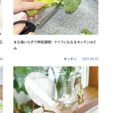
広
まな板いらずで時短調理！ ナイフにもなるキッチンはさ
み
04
キッチン
2025.04.03