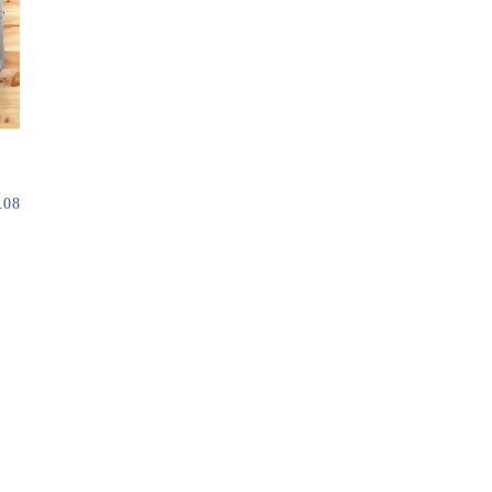
？
.08