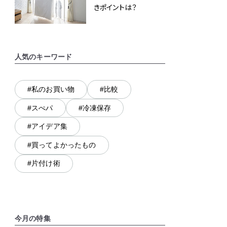
きポイントは？
人気のキーワード
#私のお買い物
#比較
#スぺパ
#冷凍保存
#アイデア集
#買ってよかったもの
#片付け術
今月の特集