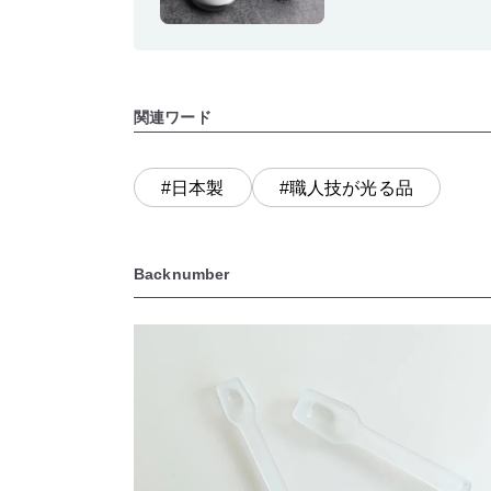
関連ワード
#日本製
#職人技が光る品
Backnumber