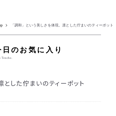
up
「調和」という美しさを体現。凛とした佇まいのティーポット
今日のお気に入り
o Tencho.
。凛とした佇まいのティーポット