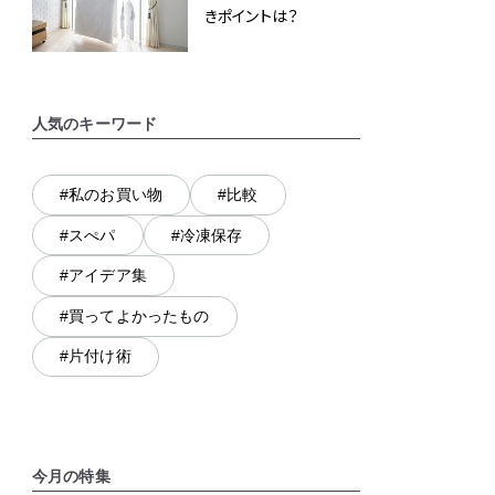
きポイントは？
人気のキーワード
#私のお買い物
#比較
#スぺパ
#冷凍保存
#アイデア集
#買ってよかったもの
#片付け術
今月の特集