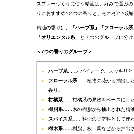
スプレーづくりに使う精油は、好みで選ぶの
りにおすすめの4つの香りと、それぞれの効
精油の香りは、
「ハーブ系」「フローラル系
「オリエンタル系」
と７つのグループに分け
＜7つの香りのグループ＞
ハーブ系
…..スパイシーで、スッキリ
フローラル系
……植物の花から抽出し
香り。
柑橘系
……柑橘系の果物をベースにし
樹脂系
……木の樹脂から抽出された精
スパイス系
……料理の香辛料として使
樹木系
……樹脂、枝、葉などから抽出