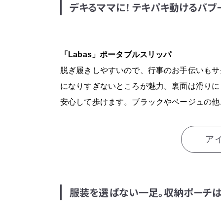
デキるママに！ テキパキ動けるバブ
ア
「Labas」ポータブルスリッパ
脱ぎ履きしやすいので、行事のお手伝いもサ
になりすぎないところが魅力。裏面は滑りに
安心して歩けます。ブラックやベージュの他
ア
「プリエ」クラシック
服装を選ばない一足。収納ポーチ
ア