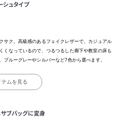
ーシュタイプ
イテムを見る
クサク。高級感のあるフェイクレザーで、カジュアル
くくなっているので、つるつるした廊下や教室の床も
、ブルーグレーやシルバーなど7色から選べます。
イテムを見る
はサブバッグに変身
イテムを見る