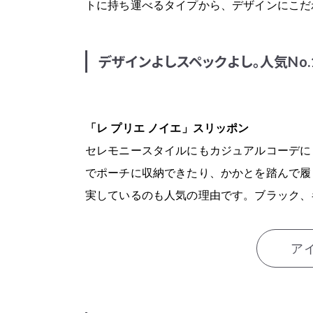
トに持ち運べるタイプから、デザインにこだ
「レ プリエ ノイエ」スリッポン
デザインよしスペックよし。人気No
ア
「レ プリエ ノイエ」スリッポン
セレモニースタイルにもカジュアルコーデに
でポーチに収納できたり、かかとを踏んで履
実しているのも人気の理由です。ブラック、
ア
「Labas」ポータブルスリッパ