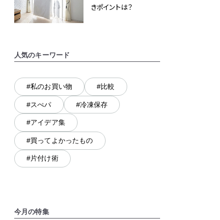
きポイントは？
人気のキーワード
#私のお買い物
#比較
#スぺパ
#冷凍保存
#アイデア集
#買ってよかったもの
#片付け術
今月の特集