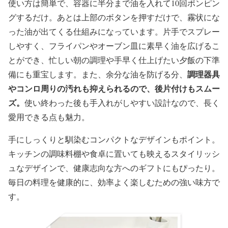
使い方は簡単で、容器に半分まで油を入れて10回ポンピン
グするだけ。あとは上部のボタンを押すだけで、霧状にな
った油が出てくる仕組みになっています。片手でスプレー
しやすく、フライパンやオーブン皿に素早く油を広げるこ
とができ、忙しい朝の調理や手早く仕上げたい夕飯の下準
調理器具
備にも重宝します。また、余分な油を防げる分、
やコンロ周りの汚れも抑えられるので、後片付けもスムー
ズ。
使い終わった後も手入れがしやすい設計なので、長く
愛用できる点も魅力。
手にしっくりと馴染むコンパクトなデザインもポイント。
キッチンの調味料棚や食卓に置いても映えるスタイリッシ
ュなデザインで、健康志向な方へのギフトにもぴったり。
毎日の料理を健康的に、効率よく楽しむための強い味方で
す。