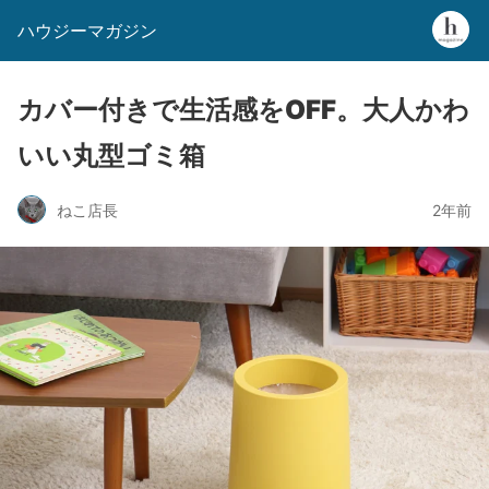
ハウジーマガジン
カバー付きで生活感をOFF。大人かわ
いい丸型ゴミ箱
ねこ店長
2年前