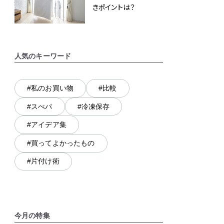
きポイントは？
人気のキーワード
#私のお買い物
#比較
#スぺパ
#冷凍保存
#アイデア集
#買ってよかったもの
#片付け術
今月の特集