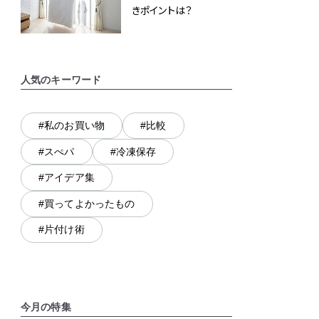
きポイントは？
人気のキーワード
#私のお買い物
#比較
#スぺパ
#冷凍保存
#アイデア集
#買ってよかったもの
#片付け術
今月の特集