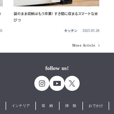
り
袋のまま収納はもう卒業！ すき間に収まるスマートな米
びつ
31
キッチン
2025.03.28
More Article
follow us!
インテリア
収納
掃除
おでかけ