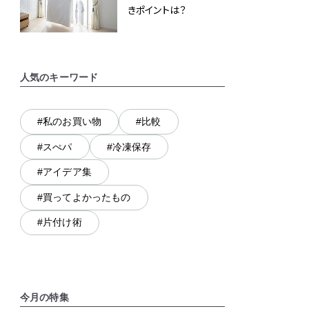
きポイントは？
人気のキーワード
#私のお買い物
#比較
#スぺパ
#冷凍保存
#アイデア集
#買ってよかったもの
#片付け術
今月の特集