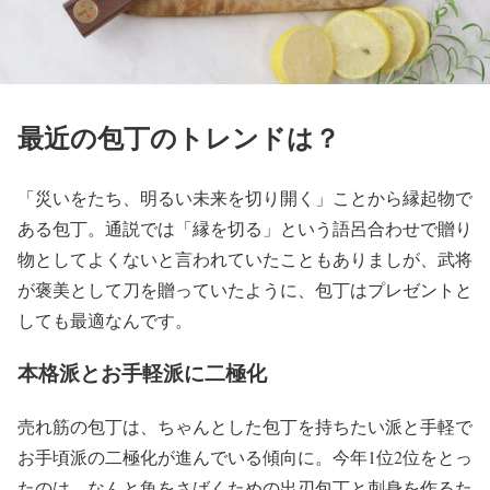
最近の包丁のトレンドは？
「災いをたち、明るい未来を切り開く」ことから縁起物で
ある包丁。通説では「縁を切る」という語呂合わせで贈り
物としてよくないと言われていたこともありましが、武将
が褒美として刀を贈っていたように、包丁はプレゼントと
しても最適なんです。
本格派とお手軽派に二極化
売れ筋の包丁は、ちゃんとした包丁を持ちたい派と手軽で
お手頃派の二極化が進んでいる傾向に。今年1位2位をとっ
たのは、なんと魚をさばくための出刃包丁と刺身を作るた