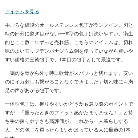
アイテムを見る
手ごろな値段のオールステンレス包丁がランクイン。刃と
柄の部分に継ぎ目がない一体型の包丁は洗いやすい、衛生
的とここ数十年ずっと売れ筋。こちらのアイテムは、切れ
味のよいモリブデンバナジウム鋼を使っていながら買いや
すい価格の三徳包丁で、1本目の包丁として最適です。
「鶏肉を骨から外す時に軟骨がスパッっと切れます。安い
のにイカ刺しも繋がることなくできました」切れ味にも満
足の声があがる包丁です。
一体型包丁は、握りやすいかどうかも選ぶ際のポイントで
すが、「握ったときのフィット感がたまりません！」と持
ち手の握りやすさも高評価が。これから一人暮らしする
人、どの包丁を買ったらよいか迷っている人に最適の1本